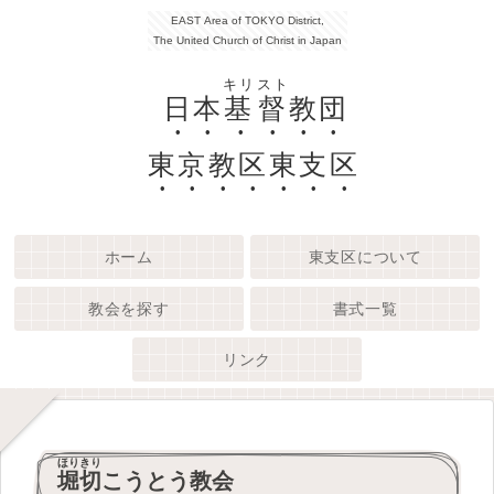
EAST Area of TOKYO District,
The United Church of Christ in Japan
キリスト
日本
基督
教団
東京教区東支区
ホーム
東支区について
教会を探す
書式一覧
リンク
ほりきり
堀切
こうとう教会