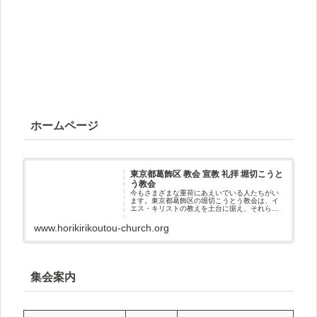
ホームページ
東京都葛飾区 教会 宣教 礼拝 堀切こうと
う教会
今もさまざまな重荷にあえいでいる人たちがい
ます。東京都葛飾区の堀切こうとう教会は、イ
エス・キリストの教えを土台に据え、それらの
人々の「居場所」となれる教会を目指していま
す。私たちは、皆様とお会いできる日を楽しみ
www.horikirikoutou-church.org
にしております。
集会案内