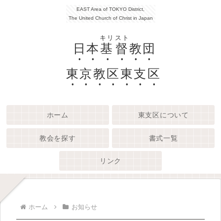
EAST Area of TOKYO District,
The United Church of Christ in Japan
キリスト
日本
基督
教団
東京教区東支区
ホーム
東支区について
教会を探す
書式一覧
リンク
ホーム
お知らせ